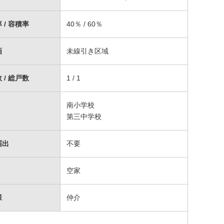
 / 容積率
40％ / 60％
画
未線引き区域
 / 総戸数
1 / 1
南小学校
第三中学校
届出
不要
空家
様
仲介