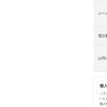
メー
電話
お問
個
ご入
いた
個人