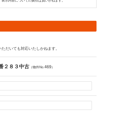
り、表示内容についての責任は負いかねます。
いただいても対応いたしかねます。
番２８３中古
469
（物件No.
）