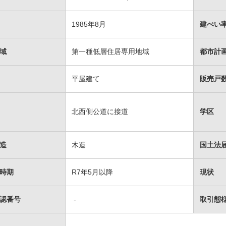
1985年8月
建ぺい率
域
第一種低層住居専用地域
都市計
平屋建て
販売戸数
北西側公道に接道
学区
造
木造
国土法
時期
R7年5月以降
現状
認番号
-
取引態