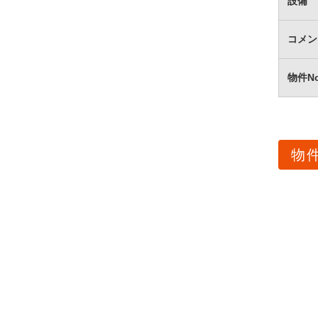
設備
コメン
物件N
物