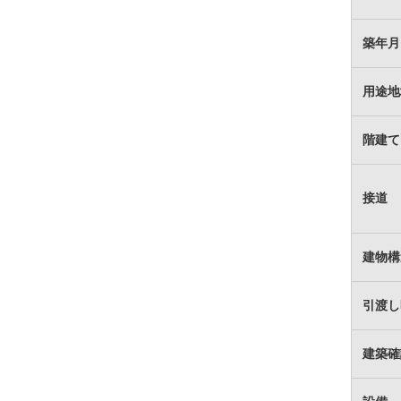
築年月
用途地
階建て
接道
建物構
引渡し
建築確