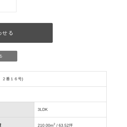
わせる
る
 ２番１６号)
3LDK
2
積
210.00
m
/ 63.52坪