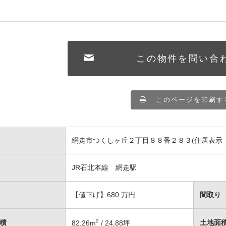
この物件を問い合
このページを印刷す
網走市つくしヶ丘２丁目８８番２８３(住居表示
JR石北本線 網走駅
【値下げ】680
万円
間取り
2
積
土地面
82.26
m
/ 24.88坪