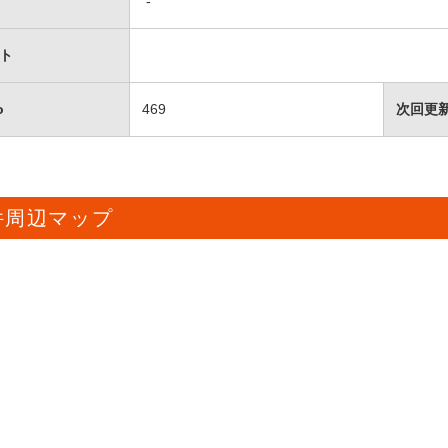
-
ト
o
469
次回更
件周辺マップ