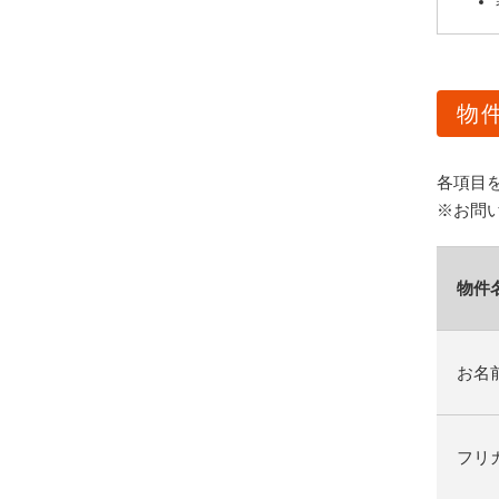
物
各項目
※お問
物件
お名
フリ