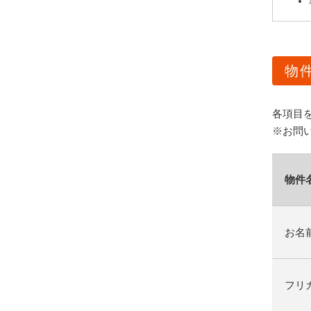
物
各項目
※お問
物件
お名
フリ