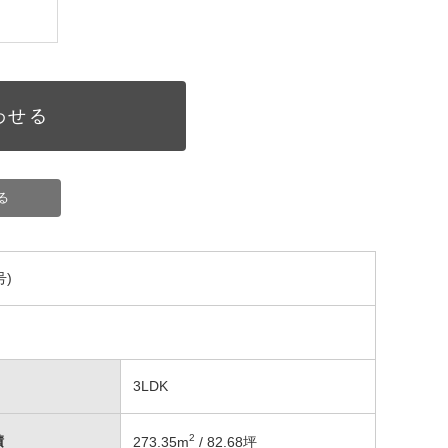
わせる
る
)
3LDK
2
積
273.35
m
/ 82.68坪