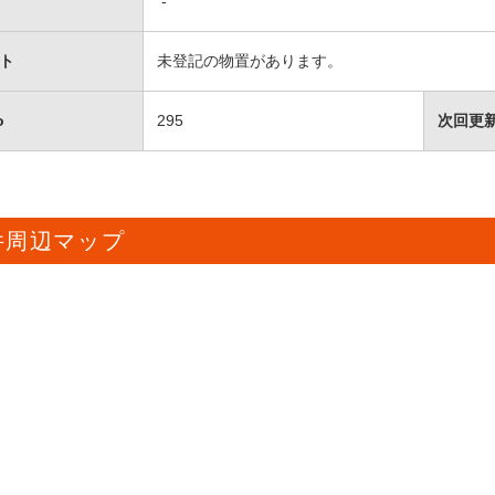
-
ト
未登記の物置があります。
o
295
次回更
件周辺マップ