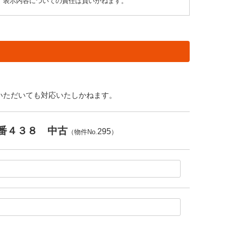
り、表示内容についての責任は負いかねます。
いただいても対応いたしかねます。
番４３８ 中古
295
（物件No.
）