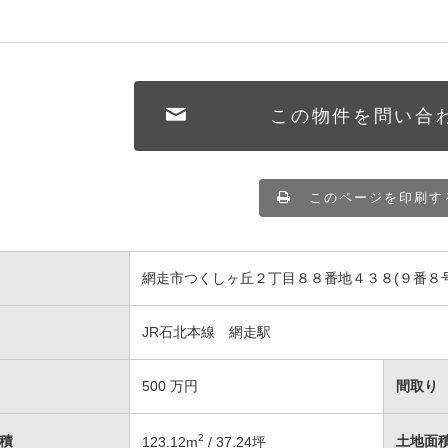
この物件を問い合
このページを印刷す
網走市つくしヶ丘２丁目８８番地４３８(９番８号
JR石北本線 網走駅
500
万円
間取り
2
積
土地面
123.12
m
/ 37.24坪