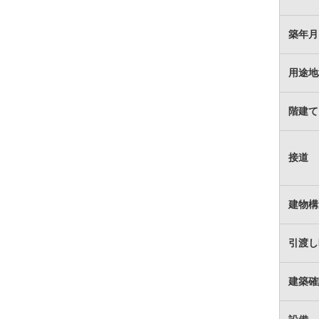
築年月
用途地
階建て
接道
建物構
引渡し
建築確