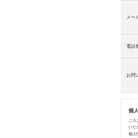
メー
電話
お問
個
ご入
いた
個人