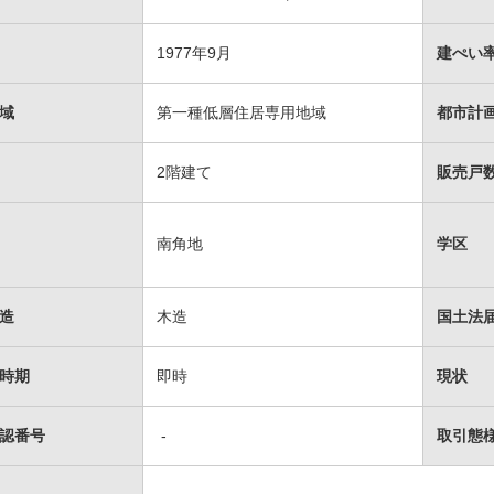
1977年9月
建ぺい率
域
第一種低層住居専用地域
都市計
2階建て
販売戸数
南角地
学区
造
木造
国土法
時期
即時
現状
認番号
-
取引態