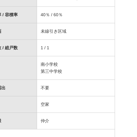
 / 容積率
40％ / 60％
画
未線引き区域
 / 総戸数
1 / 1
南小学校
第三中学校
届出
不要
空家
様
仲介