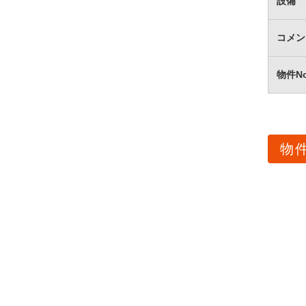
設備
コメン
物件N
物