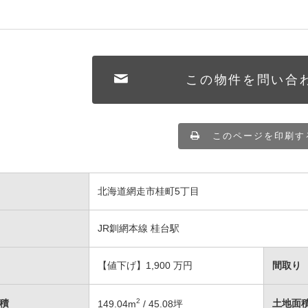
この物件を問い合
このページを印刷す
北海道網走市桂町5丁目
JR釧網本線 桂台駅
【値下げ】1,900
万円
間取り
2
積
土地面
149.04
m
/ 45.08坪