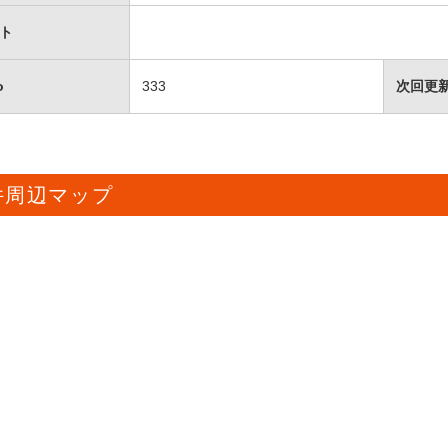
ト
o
333
次回更
件周辺マップ