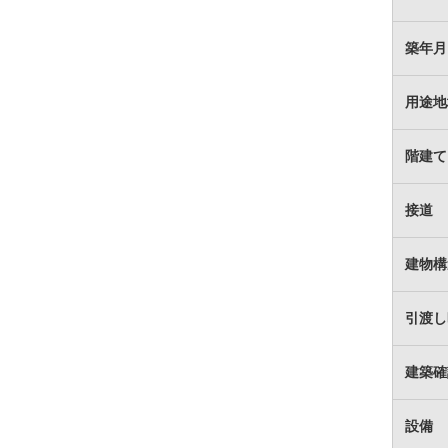
築年月
用途地
階建て
接道
建物構
引渡し
建築確
設備