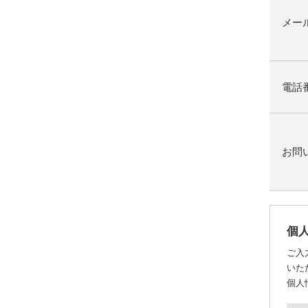
メー
電話
お問
個
ご入
いた
個人