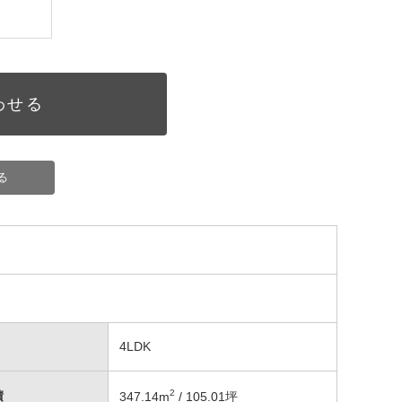
わせる
る
4LDK
2
積
347.14
m
/ 105.01坪