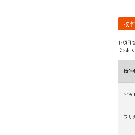
物
各項目
※お問
物件
お名
フリ