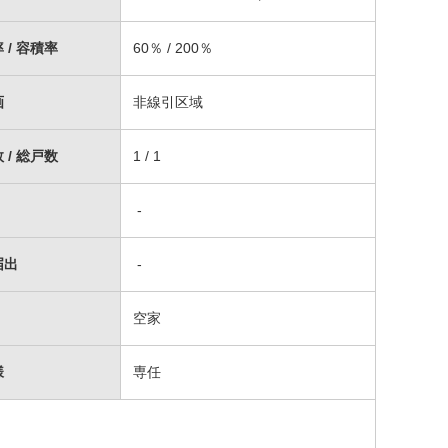
 / 容積率
60％ / 200％
画
非線引区域
 / 総戸数
1 / 1
-
届出
-
空家
様
専任