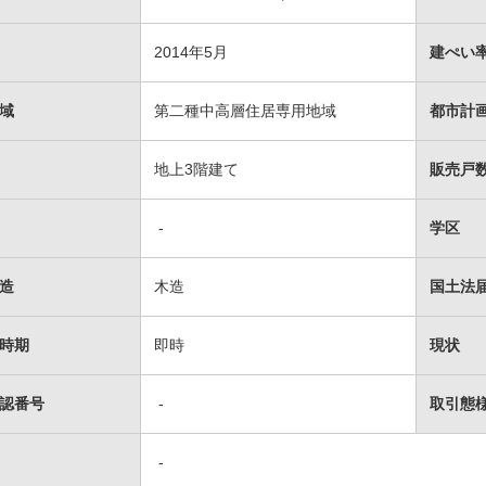
2014年5月
建ぺい率
域
第二種中高層住居専用地域
都市計
地上3階建て
販売戸数
-
学区
造
木造
国土法
時期
即時
現状
認番号
-
取引態
-