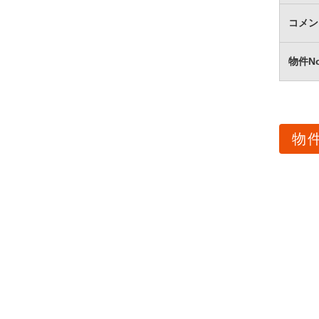
コメン
物件N
物