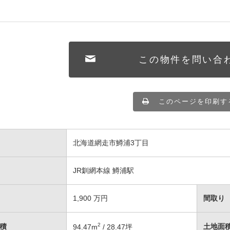
この物件を問い合
このページを印刷す
北海道網走市鱒浦3丁目
JR釧網本線 鱒浦駅
1,900
万円
間取り
2
積
土地面
94.47
m
/ 28.47坪