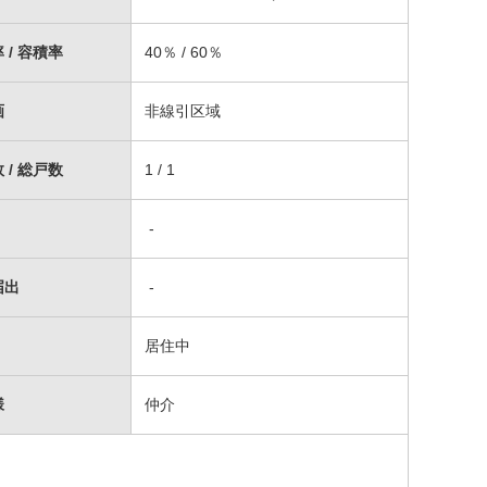
 / 容積率
40％ / 60％
画
非線引区域
 / 総戸数
1 / 1
-
届出
-
居住中
様
仲介