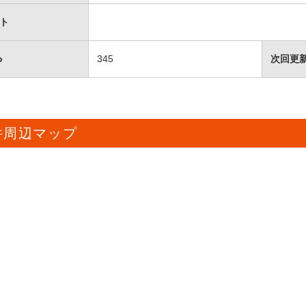
ト
o
345
次回更
件周辺マップ