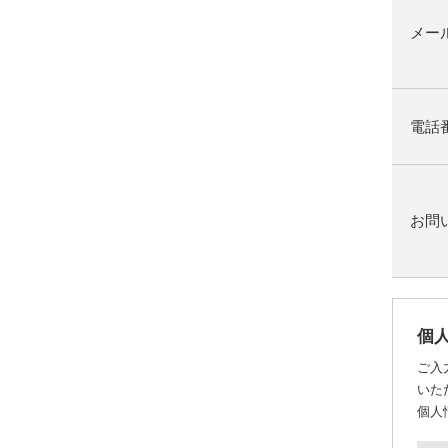
メー
電話
お問
個
ご入
いた
個人