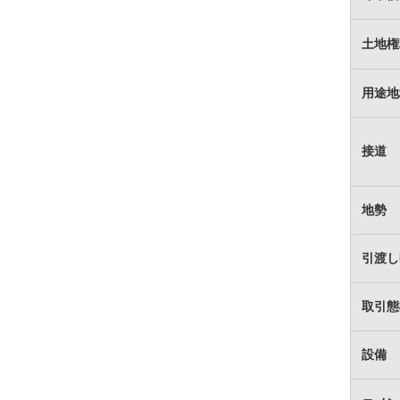
土地権
用途地
接道
地勢
引渡し
取引態
設備