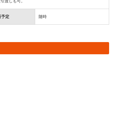
状引渡しも可。
新予定
随時