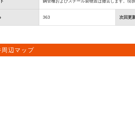
ト
鋼管柵およびスチール製物置は撤去します。現
o
363
次回更
件周辺マップ