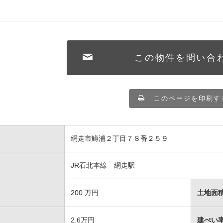
この物件を問い合
このページを印刷す
網走市鱒浦２丁目７８番２５９
JR石北本線 網走駅
200
万円
土地面
2.6万円
建ぺい率