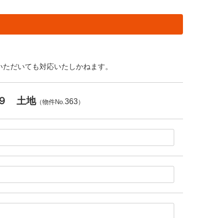
いただいても対応いたしかねます。
９ 土地
363
（物件No.
）