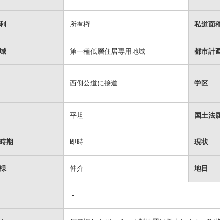
利
所有権
私道面
域
第一種低層住居専用地域
都市計
西側公道に接道
学区
平坦
国土法
時期
即時
現状
様
仲介
地目
-