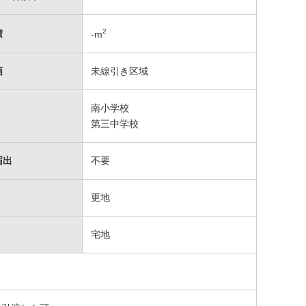
2
積
-
m
画
未線引き区域
南小学校
第三中学校
届出
不要
更地
宅地