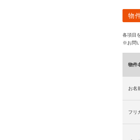
物
各項目
※お問
物件
お名
フリ