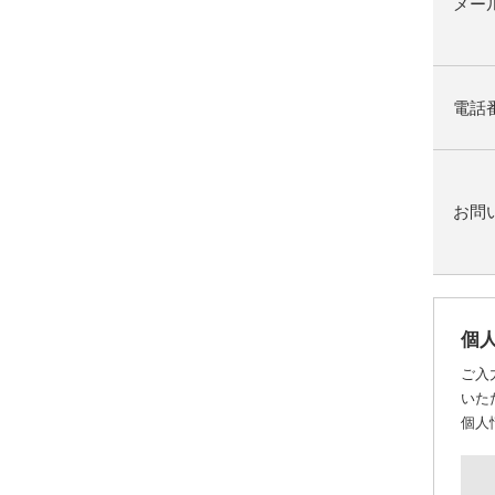
メー
電話
お問
個
ご入
いた
個人