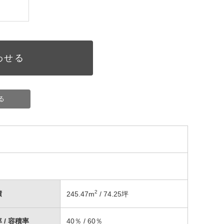
わせる
る
2
積
245.47
m
/ 74.25坪
 / 容積率
40％ / 60％