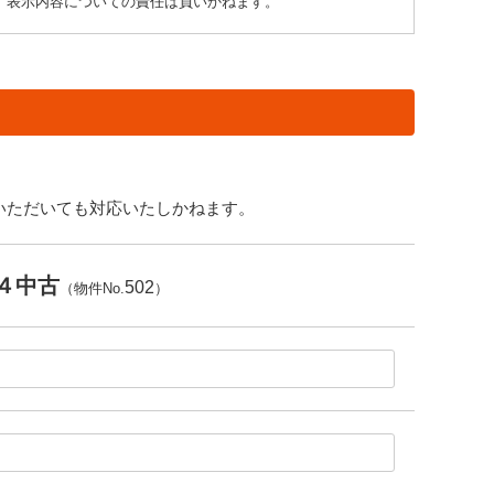
り、表示内容についての責任は負いかねます。
いただいても対応いたしかねます。
４中古
502
（物件No.
）