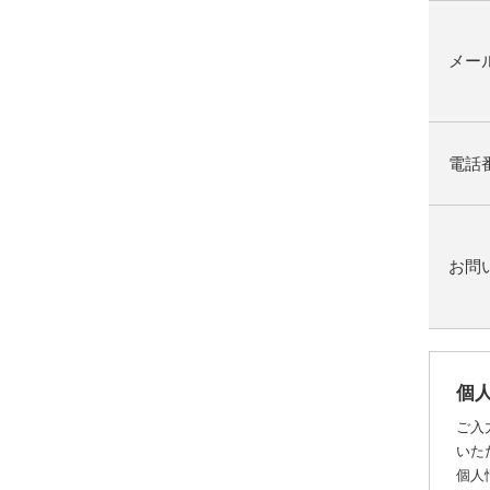
メー
電話
お問
個
ご入
いた
個人