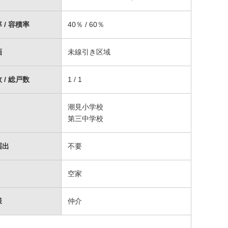
 / 容積率
40％ / 60％
画
未線引き区域
 / 総戸数
1 / 1
潮見小学校
第三中学校
届出
不要
空家
様
仲介