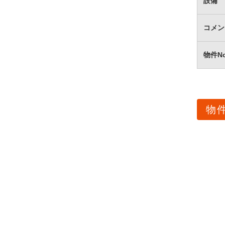
設備
コメン
物件N
物