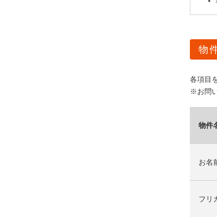
物
各項目
※お問
物件
お名
フリ