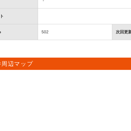
-
ト
o
502
次回更
件周辺マップ