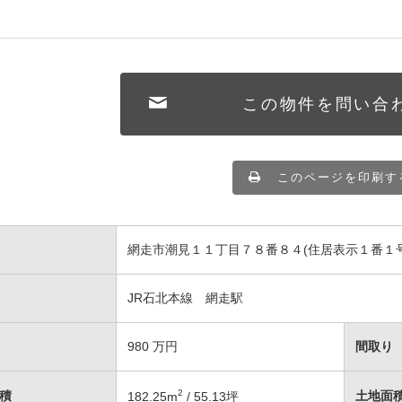
この物件を問い合
このページを印刷す
網走市潮見１１丁目７８番８４(住居表示１番１号
JR石北本線 網走駅
980
万円
間取り
2
積
土地面
182.25
m
/ 55.13坪