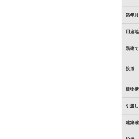
築年月
用途地
階建て
接道
建物構
引渡し
建築確