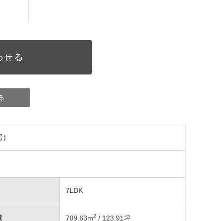
わせる
る
)
7LDK
2
積
709.63
m
/ 123.91坪