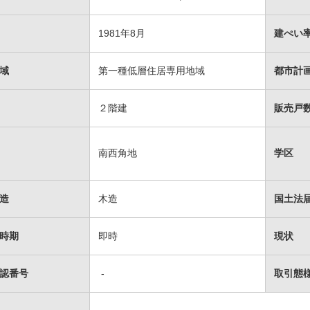
1981年8月
建ぺい率
域
第一種低層住居専用地域
都市計
２階建
販売戸数
南西角地
学区
造
木造
国土法
時期
即時
現状
認番号
-
取引態