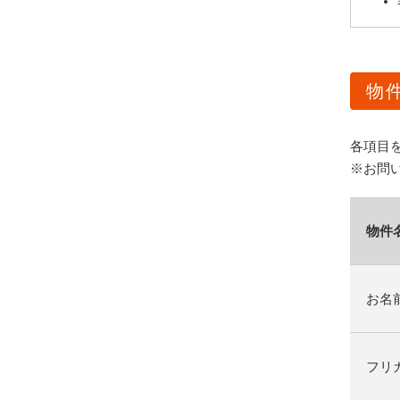
物
各項目
※お問
物件
お名
フリ