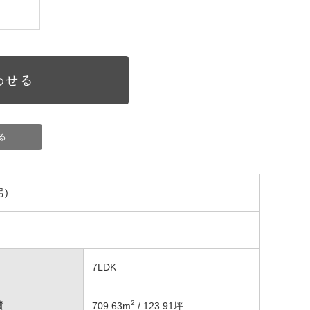
わせる
る
)
7LDK
2
積
709.63
m
/ 123.91坪