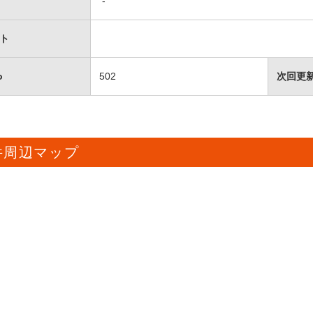
-
ト
o
502
次回更
件周辺マップ