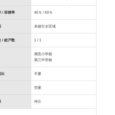
 / 容積率
40％ / 60％
画
未線引き区域
 / 総戸数
1 / 1
潮見小学校
第三中学校
届出
不要
空家
様
仲介