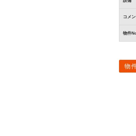
設備
コメン
物件N
物