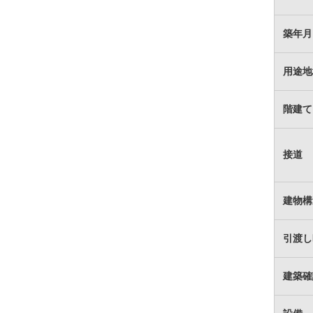
築年月
用途地
階建て
接道
建物構
引渡し
建築確