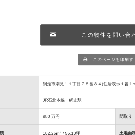
この物件を問い合
このページを印刷す
網走市潮見１１丁目７８番８４(住居表示１番１号
JR石北本線 網走駅
980
万円
間取り
2
積
土地面
182.25
m
/ 55.13坪