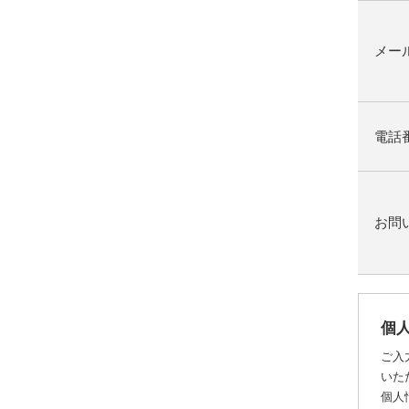
メー
電話
お問
個
ご入
いた
個人