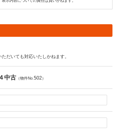
り、表示内容についての責任は負いかねます。
いただいても対応いたしかねます。
４中古
502
（物件No.
）