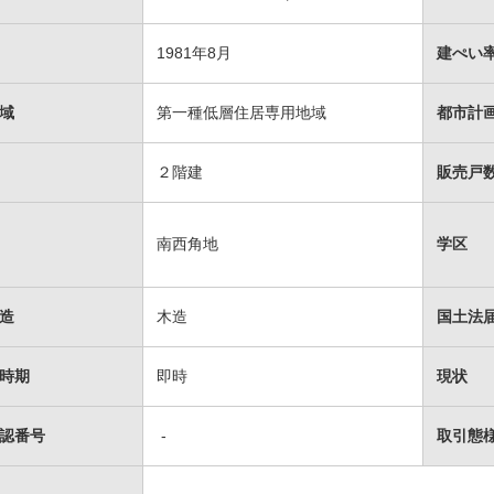
1981年8月
建ぺい率
域
第一種低層住居専用地域
都市計
２階建
販売戸数
南西角地
学区
造
木造
国土法
時期
即時
現状
認番号
-
取引態