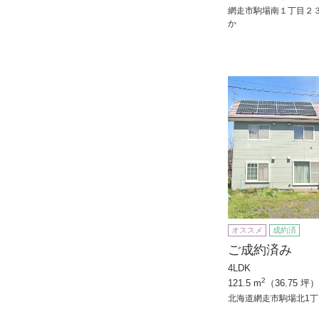
網走市駒場南１丁目２
か
オススメ
成約済
ご成約済み
4LDK
2
121.5 m
（36.75 坪）
北海道網走市駒場北1丁