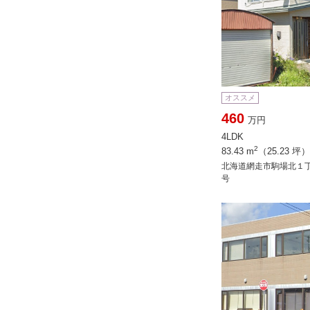
オススメ
460
万円
4LDK
2
83.43 m
（25.23 坪）
北海道網走市駒場北１
号