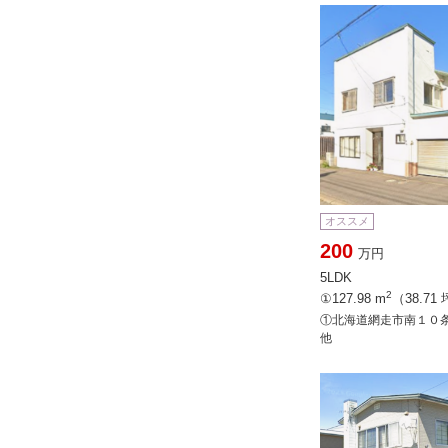
オススメ
200
万円
5LDK
2
①127.98 m
（38.71
①北海道網走市南１０条
他