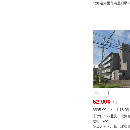
北海道斜里郡清里町羽衣
オススメ
52,000
万円
2
3695.99 m
（1118.0
①ポレール北見 北海
端町152-5
②コメット北見 北海