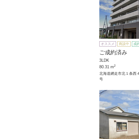
オススメ
商談中
成
ご成約済み
3LDK
2
80.31 m
北海道網走市北１条西
号