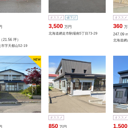
オススメ
値下げ
オススメ
3,500
360
円
万円
万
北海道網走市駒場南5丁目73-29
247.09 
（21.56 坪）
北海道網
市字天都山52-19
オススメ
オススメ
850
1,500
円
万円