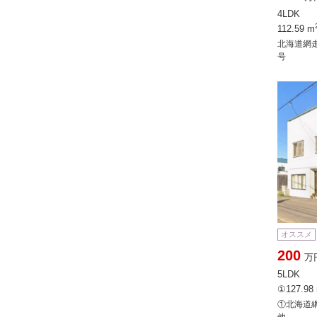
4LDK
112.59 m
北海道網
号
オススメ
200
万
5LDK
①127.98
①北海道