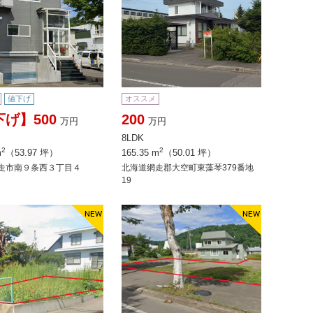
値下げ
オススメ
げ】500
200
万円
万円
8LDK
2
2
m
（53.97 坪）
165.35 m
（50.01 坪）
走市南９条西３丁目４
北海道網走郡大空町東藻琴379番地
19