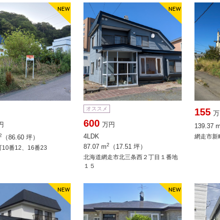
オススメ
155
万
600
円
万円
139.37 
2
4LDK
網走市新町
（86.60 坪）
2
87.07 m
（17.51 坪）
10番12、16番23
北海道網走市北三条西２丁目１番地
１５