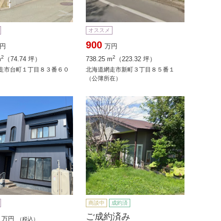
オススメ
900
円
万円
2
2
m
（74.74 坪）
738.25 m
（223.32 坪）
走市台町１丁目８３番６０
北海道網走市新町３丁目８５番１
（公簿所在）
商談中
成約済
ご成約済み
万円
（税込）