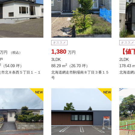
オススメ
オススメ
1,380
【値下
万円
万円
（税込）
納戸
3LDK
2LDK
2
2
（54.09 坪）
88.29 m
（26.70 坪）
178.43 
走市北８条西５丁目１－１
北海道網走市駒場南８丁目３番１５
北海道網
号