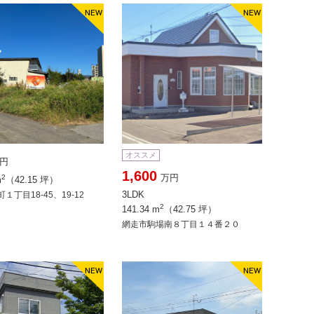
オススメ
円
1,600
万円
2
m
（42.15 坪）
3LDK
１丁目18-45、19-12
2
141.34 m
（42.75 坪）
網走市駒場南８丁目１４番２０