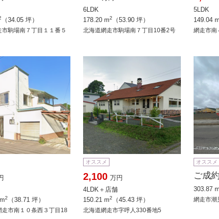
6LDK
5LDK
2
2
（34.05 坪）
178.20 m
（53.90 坪）
149.04 
走市駒場南７丁目１１番５
北海道網走市駒場南７丁目10番2号
網走市南
オススメ
オススメ
ご成
2,100
円
万円
303.87 
4LDK＋店舗
2
2
 m
（38.71 坪）
150.21 m
（45.43 坪）
網走市潮
網走市南１０条西３丁目18
北海道網走市字呼人330番地5