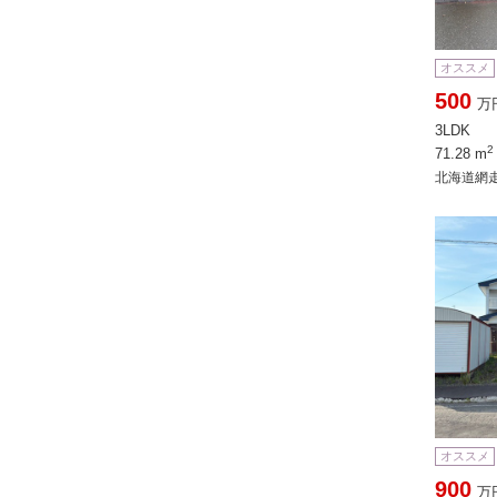
オススメ
500
万
3LDK
2
71.28 m
北海道網走
オススメ
900
万