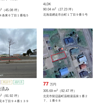
4LDK
2
90.04 m
（27.23 坪）
2
m
（45.08 坪）
北海道網走市台町１丁目９番５号
４条東６丁目１番地５
商談中
成約済
77
万円
約済み
2
305.69 m
（92.47 坪）
2
m
（91.92 坪）
北見市留辺蕊町温根湯温泉１番２
７、１番６８
見８丁目９４番１３９