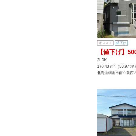
オススメ
値下げ
【値下げ】50
2LDK
2
178.43 m
（53.97 坪
北海道網走市南９条西