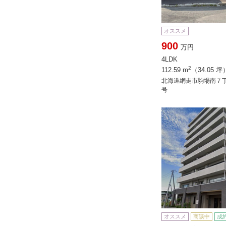
オススメ
900
万円
4LDK
2
112.59 m
（34.05 坪
北海道網走市駒場南７
号
オススメ
商談中
成