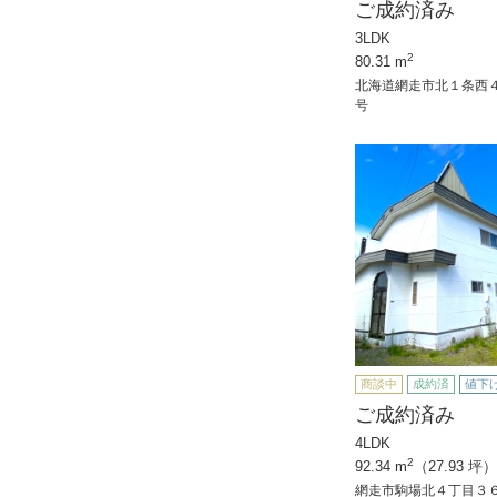
ご成約済み
3LDK
2
80.31 m
北海道網走市北１条西
号
商談中
成約済
値下
ご成約済み
4LDK
2
92.34 m
（27.93 坪）
網走市駒場北４丁目３６